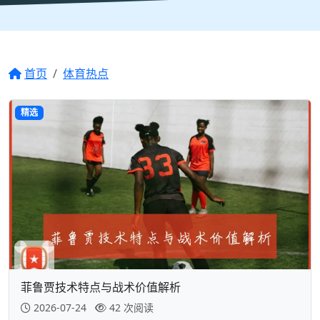
首页
体育热点
精选
菲鲁贾技术特点与战术价值解析
2026-07-24
42 次阅读