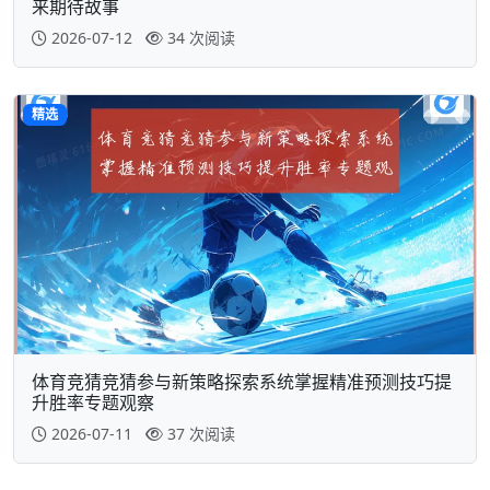
来期待故事
2026-07-12
34 次阅读
精选
体育竞猜竞猜参与新策略探索系统掌握精准预测技巧提
升胜率专题观察
2026-07-11
37 次阅读