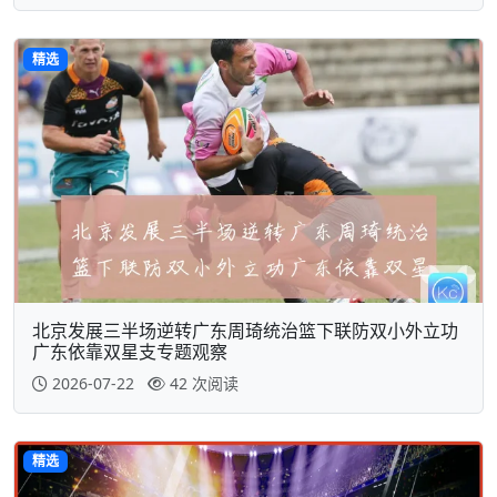
精选
北京发展三半场逆转广东周琦统治篮下联防双小外立功
广东依靠双星支专题观察
2026-07-22
42 次阅读
精选