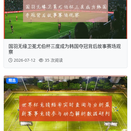
国羽无缘卫冕尤伯杯三度成为韩国夺冠背后故事赛场观
察
2026-07-12
35 次阅读
精选