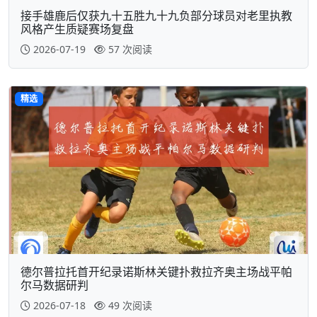
接手雄鹿后仅获九十五胜九十九负部分球员对老里执教
风格产生质疑赛场复盘
2026-07-19
57 次阅读
精选
德尔普拉托首开纪录诺斯林关键扑救拉齐奥主场战平帕
尔马数据研判
2026-07-18
49 次阅读