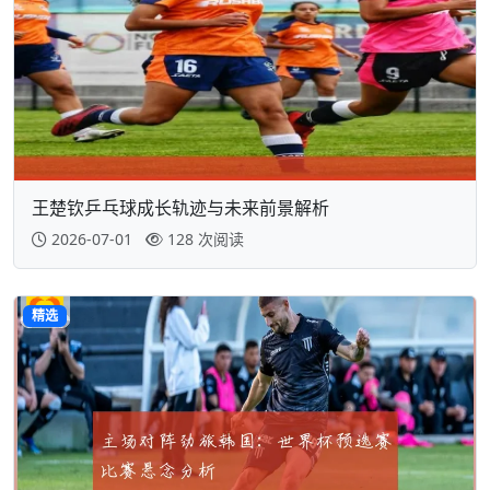
王楚钦乒乓球成长轨迹与未来前景解析
2026-07-01
128 次阅读
精选