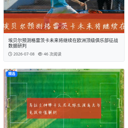
埃贝尔预测格雷茨卡未来将继续在欧洲顶级俱乐部征战
数据研判
2026-07-08
46 次阅读
精选