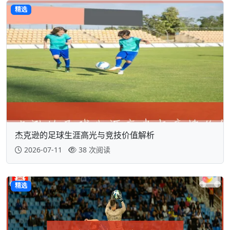
精选
杰克逊的足球生涯高光与竞技价值解析
2026-07-11
38 次阅读
精选