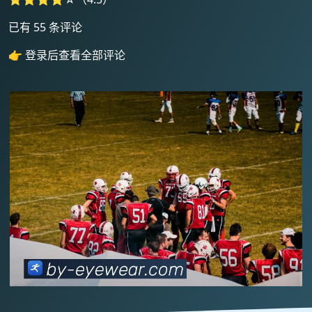
已有 55 条评论
👉 登录后查看全部评论