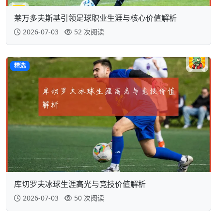
莱万多夫斯基引领足球职业生涯与核心价值解析
2026-07-03
52 次阅读
精选
库切罗夫冰球生涯高光与竞技价值解析
2026-07-03
50 次阅读