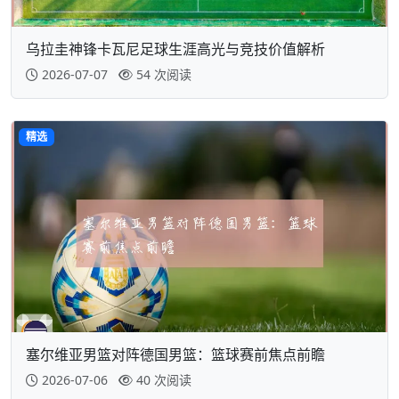
乌拉圭神锋卡瓦尼足球生涯高光与竞技价值解析
2026-07-07
54 次阅读
精选
塞尔维亚男篮对阵德国男篮：篮球赛前焦点前瞻
2026-07-06
40 次阅读