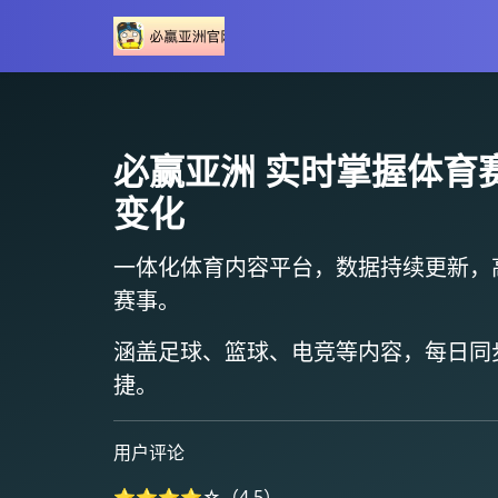
必赢亚洲
实时掌握体育
变化
一体化体育内容平台，数据持续更新，
赛事。
涵盖足球、篮球、电竞等内容，
每日同
捷。
用户评论
⭐⭐⭐⭐☆（4.5）