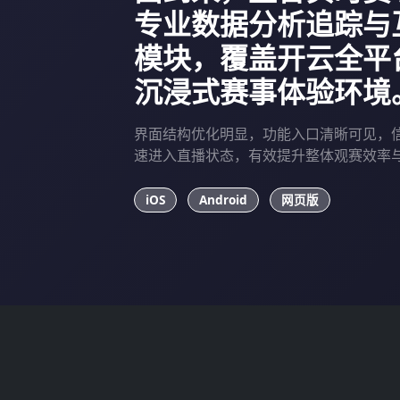
专业数据分析追踪与
模块，覆盖开云全平
沉浸式赛事体验环境
界面结构优化明显，功能入口清晰可见，
速进入直播状态，有效提升整体观赛效率
iOS
Android
网页版