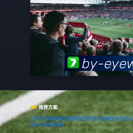
推荐方案
九游体育
澳客体育
乐鱼体育
熊猫体育
MK体育
MK体育
M
育
MK体育
MK体育