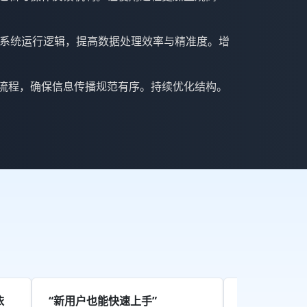
系统运行逻辑，提高数据处理效率与精准度。增
流程，确保信息传播规范有序。持续优化结构。
依
“新用户也能快速上手”
“反馈高效，