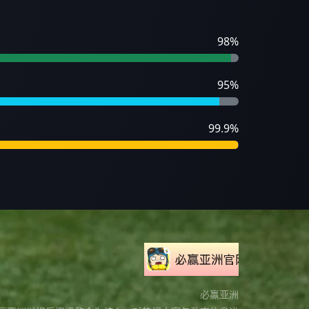
98%
95%
99.9%
必赢亚洲