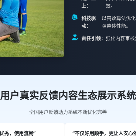
上：
效。
科技驱
以高效算法优化
动：
强整体性能。
责任引领：
强化内容审核
用户真实反馈内容生态展示系统
全国用户反馈助力系统不断优化完善
观优秀，使用流畅”
“不仅好用顺手，更让人安心