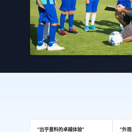
“出乎意料的卓越体验”
“外