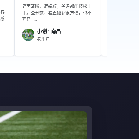
界面清晰，逻辑顺，爸妈都能轻松上
有问题联系客
，客
手。查分数、看直播都很方便，也不
版本更新也稳
能感
容易卡。
化，日常用着
小谢 · 南昌
小丁 ·
老用户
资深用