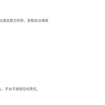
台或关联方所有，受相关法律保
失，平台不承担任何责任。