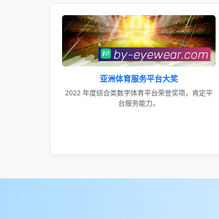
亚洲体育服务平台大奖
2022 年度综合类数字体育平台荣誉奖项，肯定平
台服务能力。