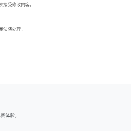
表接受修改内容。
民法院处理。
观赛体验。