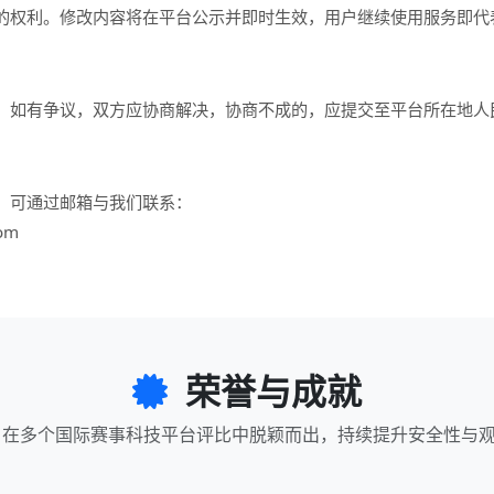
的权利。修改内容将在平台公示并即时生效，用户继续使用服务即代
。如有争议，双方应协商解决，协商不成的，应提交至平台所在地人
，可通过邮箱与我们联系：
om
荣誉与成就
 在多个国际赛事科技平台评比中脱颖而出，持续提升安全性与