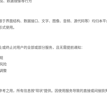
虫、数据镜像等行为
限于界面结构、数据接口、文字、图像、音频、源代码等）均归本平
形式使用。
止或终止对用户的全部或部分服务，且无需提前通知：
规
风险
调整
参考之用，所有信息按“现状”提供。因使用服务导致的直接或间接损