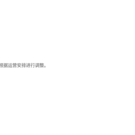
根据运营安排进行调整。