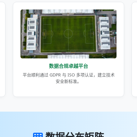
数据合规卓越平台
平台顺利通过 GDPR 与 ISO 多项认证，建立技术
安全新标准。
数据分布矩阵