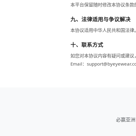
本平台保留随时修改本协议条款
九、法律适用与争议解决
本协议适用中华人民共和国法律
十、联系方式
如您对本协议内容有疑问或建议
Email：support@byeyewear.c
必赢亚洲