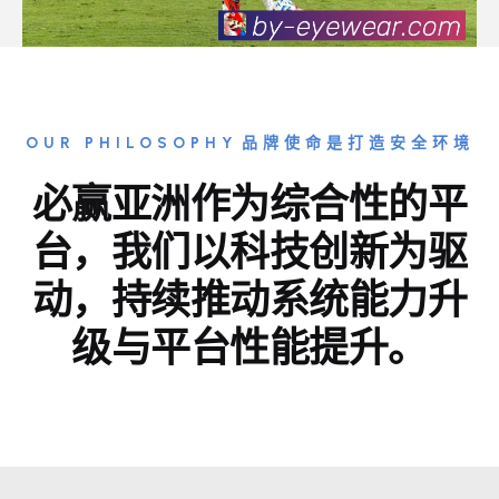
OUR PHILOSOPHY
品牌使命是打造安全环境
必赢亚洲作为综合性的平
台，我们以科技创新为驱
动，持续推动系统能力升
级与平台性能提升。