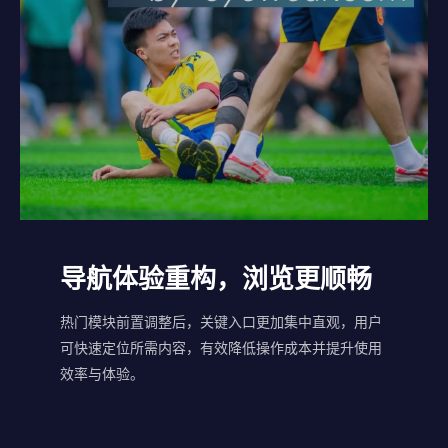
导航体验重构，浏览更顺畅
热门模块前置调整后，关键入口更加集中直观，用户
可快速定位所需内容，有效降低操作成本并提升使用
效率与体验。