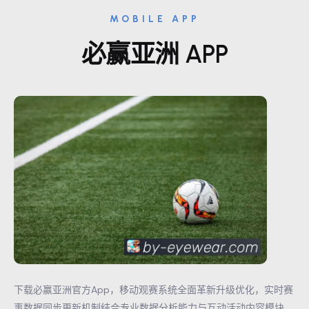
MOBILE APP
必赢亚洲 APP
下载必赢亚洲官方App，移动观赛系统全面革新升级优化，实时赛
事数据同步更新机制结合专业数据分析能力与互动活动内容模块，