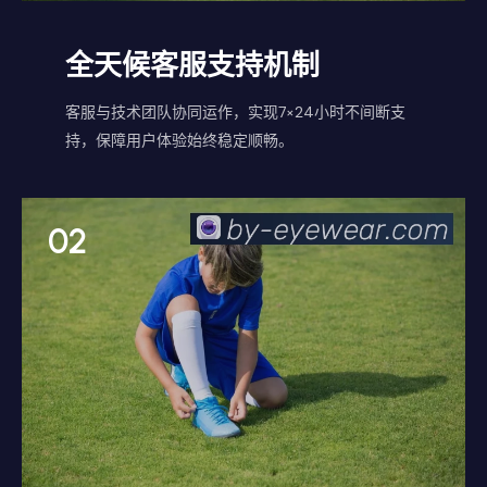
全天候客服支持机制
客服与技术团队协同运作，实现7×24小时不间断支
持，保障用户体验始终稳定顺畅。
02