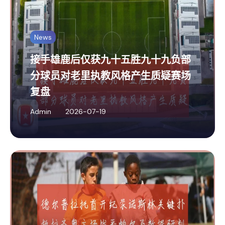
News
接手雄鹿后仅获九十五胜九十九负部
分球员对老里执教风格产生质疑赛场
复盘
Admin
2026-07-19