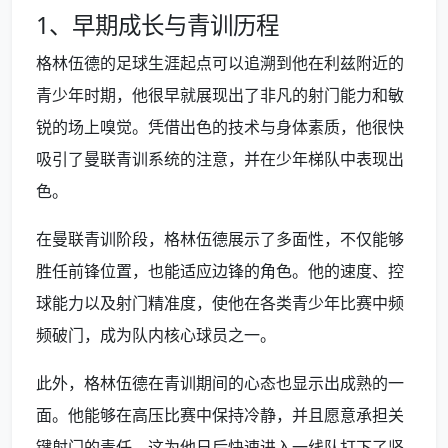
1、早期成长与青训历程
格林伍德的足球生涯起点可以追溯到他在利兹附近的
青少年时期，他很早就展现出了非凡的射门能力和敏
锐的场上嗅觉。凭借出色的技术与身体素质，他很快
吸引了曼联青训系统的注意，并在少年梯队中表现出
色。
在曼联青训阶段，格林伍德展示了多面性，不仅能够
胜任前锋位置，也能适应边锋的角色。他的速度、控
球能力以及射门精准度，使他在各类青少年比赛中频
频破门，成为队内核心球员之一。
此外，格林伍德在青训期间的心态也显示出成熟的一
面。他能够在高压比赛中保持冷静，并且愿意承担关
键射门的责任，这为他日后快速进入一线队打下了坚