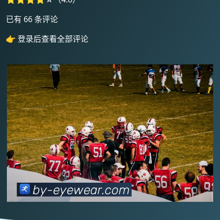
已有 66 条评论
👉 登录后查看全部评论