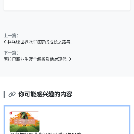
上一篇：
乒乓球世界冠军陈梦的成长之路与…
下一篇：
阿拉巴职业生涯全解析及他对现代
你可能感兴趣的内容