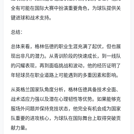
全有可能在国际大赛中扮演重要角色，为球队提供关
键进球和战术支持。
总结：
总体来看，格林伍德的职业生涯充满了起伏，但也展
现出非凡的潜力。从青训阶段的快速成长，到一线队
的闪耀表现，再到面临挑战和波动，他的经历证明了
年轻球员在职业道路上可能遇到的多重因素和影响。
从英格兰国家队角度分析，格林伍德具备技术全面、
战术适应力强以及潜在心理韧性等优势。如果能够克
服场外问题并保持竞技状态，他完全有机会成为国家
队重要的进攻核心，为球队在国际舞台上取得突破贡
献力量。