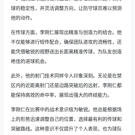
球的稳定性，并灵活调整方向，让防守球员难以预测
他的动作。
在传球方面，李刚仁展现出精准与创造力的结合。他
不仅能够进行短传配合，确保团队进攻的流畅性，还
能凭借敏锐的视野送出长距离精准传球，为队友创造
绝佳的进球机会。
此外，他的射门技术同样令人印象深刻。无论是在禁
区内的近距离射门还是边路突破后的远射，李刚仁都
能保持高效的命中率，展现出强大的终结能力。
李刚仁在比赛中的战术意识极为敏锐。他总能根据场
上的形势迅速调整自己的位置，选择最有利的传球和
突破路线。这种意识不仅提升了个人表现，也为球队