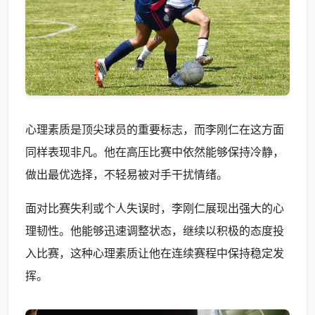
心理素质是顶尖球员的重要标志，而李刚仁在这方面
同样表现非凡。他在高压比赛中依然能够保持冷静，
做出最优选择，不轻易被对手干扰情绪。
面对比赛失利或个人失误时，李刚仁展现出强大的心
理韧性。他能够迅速调整状态，继续以积极的态度投
入比赛，这种心理素质让他在连续赛程中保持稳定发
挥。