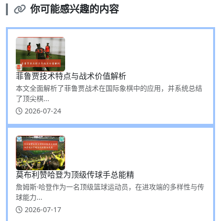
你可能感兴趣的内容
菲鲁贾技术特点与战术价值解析
本文全面解析了菲鲁贾战术在国际象棋中的应用，并系统总结
了顶尖棋...
2026-07-24
莫布利赞哈登为顶级传球手总能精
詹姆斯·哈登作为一名顶级篮球运动员，在进攻端的多样性与传
球能力...
2026-07-17