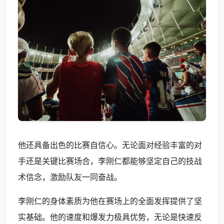
他还具备出色的比赛自信心。无论面对经验丰富的对
手还是关键比赛场合，李刚仁都能够坚定自己的技战
术信念，激励队友一同奋战。
李刚仁的身体素质为他在赛场上的全面发挥提供了坚
实基础。他的速度和爆发力极具优势，无论是快速反