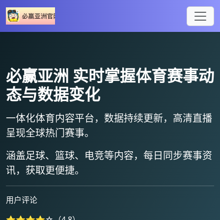
必赢亚洲
实时掌握体育赛事动
态与数据变化
一体化体育内容平台，数据持续更新，
高清直播
呈现全球热门赛事。
涵盖足球、篮球、电竞等内容，
每日同步赛事资
讯
，获取更便捷。
用户评论
⭐⭐⭐⭐☆（4.8）